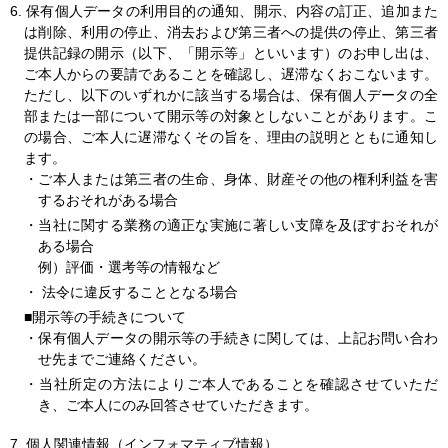
6. 保有個人データの利用目的の通知、開示、内容の訂正、追加また
は削除、利用の停止、消去および第三者への提供の停止、第三者
提供記録の開示（以下、「開示等」といいます）のお申し出は、
ご本人からの要請であることを確認し、遅滞なくおこないます。
ただし、以下のいずれかに該当する場合は、保有個人データの全
部または一部について開示等の対象としないことがあります。こ
の場合、ご本人に遅滞なくその旨を、理由の説明とともに通知し
ます。
・ご本人または第三者の生命、身体、財産その他の権利利益を害
するおそれがある場合
・当社に関する業務の適正な実施に著しい支障を及ぼすおそれが
ある場合
例）評価・選考等の情報など
・ 法令に違反することとなる場合
■開示等の手続きについて
・保有個人データの開示等の手続きに関しては、上記お問い合わ
せ先までご連絡ください。
・当社所定の方法によりご本人であることを確認させていただ
き、ご本人にのみ回答させていただきます。
7. 個人関連情報（インフォマティブ情報）