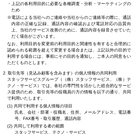
・上記の各利用目的に必要な各種調査・分析・マーケティングの
ため
※電話による当社へのご連絡や当社からのご連絡等の際に、通話
内容の正確な記録、通話内容の確認および電話対応の品質向
上、当社のサービス改善のために、通話内容を録音させていた
だく場合がございます。
なお、利用目的を変更前の利用目的と関連性を有すると合理的に
人材派遣のしくみ・メリット
認められる範囲を超えて変更する場合または、上記以外の目的で
利用する場合には、事前にその目的を通知し、ご本人の同意をい
テクノ・サービスってどんな会社？
ただくものとします。
お仕事の種類
2. 取引先等（見込み顧客を含みます）の個人情報の共同利用
スタッフサービスグループ（（株）スタッフサービス、（株）テ
クノ・サービス）では、各社の専門性を活かした総合的なサービ
登録会場への行き方
ス提供のため、取引先等の役職員の方の情報を以下の通り、共同
で利用いたします。
サイトマップ
共同で利用する個人情報の項目
氏名、会社・部署・役職名、住所、メールアドレス、電話番
仕事情報配信メール登録
号、FAX番号・取引履歴、通話内容
共同して利用する者の範囲
よくあるご質問
スタッフサービス、テクノ・サービス