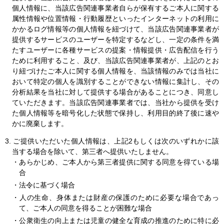
個人情報に、当該広告関連事業者自らが保有するご本人に関する
属性情報や位置情報・行動履歴といったインターネットの利用に
かかるログ情報等の個人情報を紐づけて、当該広告関連事業者が
提供するサービスのユーザーを特定するなどし、一定の条件を満
たすユーザーに各種サービスの提案・情報提供・広告配信を行う
ために利用すること、及び、当該広告関連事業者が、上記のとお
り紐づけたご本人に関する個人情報を、当該情報のみでは当社に
おいて特定の個人を識別することができない情報に集計し、その
分析結果を当社に対して提供する場合があることにつき、同意し
ていただきます。当該広告関連事業者では、当社から提供を受け
た個人情報等を暗号化した状態で保持し、利用目的終了後に速や
かに廃棄します。
3. ご提供いただいた個人情報は、上記2もしくは次のいずれかに該
当する場合を除いて、第三者へ提供いたしません。
・あらかじめ、ご本人から第三者提供に関する同意を得ている場
合
・法令に基づく場合
・人の生命、身体または財産の保護のために必要な場合であっ
て、ご本人の同意を得ることが困難な場合
・公衆衛生の向上または児童の健全な育成の推進のために特に必