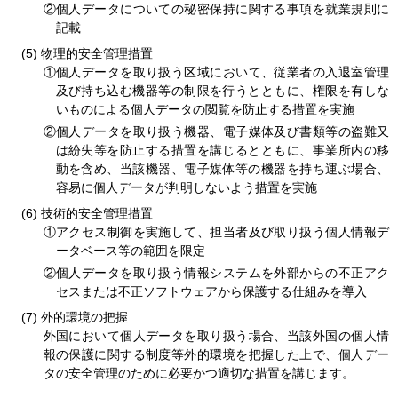
②個人データについての秘密保持に関する事項を就業規則に
記載
物理的安全管理措置
①個人データを取り扱う区域において、従業者の入退室管理
及び持ち込む機器等の制限を行うとともに、権限を有しな
いものによる個人データの閲覧を防止する措置を実施
②個人データを取り扱う機器、電子媒体及び書類等の盗難又
は紛失等を防止する措置を講じるとともに、事業所内の移
動を含め、当該機器、電子媒体等の機器を持ち運ぶ場合、
容易に個人データが判明しないよう措置を実施
技術的安全管理措置
①アクセス制御を実施して、担当者及び取り扱う個人情報デ
ータベース等の範囲を限定
②個人データを取り扱う情報システムを外部からの不正アク
セスまたは不正ソフトウェアから保護する仕組みを導入
外的環境の把握
外国において個人データを取り扱う場合、当該外国の個人情
報の保護に関する制度等外的環境を把握した上で、個人デー
タの安全管理のために必要かつ適切な措置を講じます。