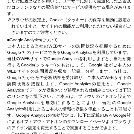
した行動履歴などを用いて、ユーザーに対して最適化した広告及
びコンテンツなどの配信並びにサービス提供をする場合がありま
す。
※ブラウザの設定上、Cookie（クッキー）の保存を無効に設定さ
れていますと、サイト内の機能がご利用いただけない場合がご
ざいますのでご注意ください。
■Google Analyticsについて
ご本人による当社のWEBサイトの訪問状況を把握するために
Google 社のサービスであるGoogle Analyticsを利用しています。
当社のWEBサイトでGoogle Analyticsを利用しますと、当社が発
行するCookie(クッキー)をもとにして、Google 社がご本人の
WEBサイトの訪問履歴を収集、記録、分析します。当社は、
Google 社からその分析結果を受け取り、ご本人のWEBサイトの
訪問状況を把握します。Google Analyticsの使用と、 Google
Analytics でデータが収集および処理される仕組みについては下記
のリンクをご覧下さい。ご本人は、ブラウザのアドオン設定で
Google Analyticsを無効にすることにより、当社のGoogle
Analytics利用によるご本人の情報の収集を停止することも可能で
す。Google Analyticsの無効設定は、以下に記載のあるGoogle社
によるオプトアウトアドオンのダウンロードページよりブラウザ
のアドオン設定を変更することで実施することができます。