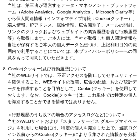
当社は、第三者が運営するデータ・マネジメント・プラットフォ
ーム（Adobe Analytics、Google Analytics 、Microsoft Clarity等）
から個人関連情報（インフォマティブ情報：Cookie(クッキー）、
端末情報、IPアドレス、属性情報、広告識別子、メールの開封、
リンクのクリックおよびウェブサイトの閲覧履歴を含む行動履歴
等）を取得します。ご本人には、当社が取得した個人関連情報を
当社が保有するご本人の個人データと紐づけ、上記利用目的の範
囲内で利用することについては、本プライバシーポリシーへの同
意をもって同意していただきます。
8. Cookie(クッキー)及び行動履歴について
当社のWEBサイトでは、不正アクセスを防止してセキュリティー
を確保すること、WEBサイトの改善、広告の配信、および統計デ
ータを作成することを目的として、Cookie(クッキー）を使用して
おります。なお、Cookie(クッキー)は、これ単体では特定の個人
を識別することができる情報ではありません。
＜行動履歴のうち以下の場合のアクセスログなどについて＞
当社のWEBサイトおよび『スタッフサービス グループマイペー
ジ』を利用した場合には、特定の個人を識別した上で、当該ログ
イン以前からのCookie(クッキー)により収集された情報から分析