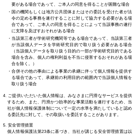
要がある場合であって、ご本人の同意を得ることが困難な場合
・国の機関もしくは地方公共団体またはその委託を受けた者が法
令の定める事務を遂行することに対して協力する必要がある場
合であって、ご本人の同意を得ることによって当該事務の遂行
に支障を及ぼすおそれがある場合
・当該第三者が学術研究機関等である場合であって、当該第三者
が当該個人データを学術研究目的で取り扱う必要がある場合
（当該個人データを取り扱う目的の一部が学術研究目的である
場合を含み、個人の権利利益を不当に侵害するおそれがある場
合を除く。）
・合併その他の事由による事業の承継に伴って個人情報を提供す
る場合であって、承継前の利用目的の範囲内で当該個人情報を
取り扱う場合
4. ご提供いただいた個人情報は、みなさまに円滑なサービスを提供
するため、また、円滑かつ効率的な事業活動を遂行するため、当
社が個人情報保護体制について一定の水準を満たしていると認め
る委託先に対して、その取扱いを委託することがあります。
5. 安全管理措置
個人情報保護法第23条に基づき、当社が講じる安全管理措置は以