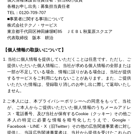
個人情報保護管理責任者：担当執行役員
各種お申し出先：募集担当責任者
TEL：0120-709-707
■事業者に関する事項について
株式会社テクノ・サービス
東京都千代田区神田練塀町85 ＪＥＢＬ秋葉原スクエア
代表取締役 阪本 耕治
【個人情報の取扱いについて】
1. 当社に個人情報を提供していただくことは任意です。ただし、ご
提供いただいた個人情報に、当社が求める個人情報の全部または
一部が不足している場合、情報に誤りがある場合は、当社が提供
するサービスをご利用になれないことがあります。また、ご提供
いただいた情報は、登録取り消しのお申し出に際して返却いたし
ません。
2.ご本人には、本プライバシーポリシーへの同意をもって、当社
が、ご本人からご提供いただいた個人情報のうちメールアドレ
ス・電話番号、及び当社が保有するCookie（クッキー）その他ご
本人の特定に必要な情報を暗号化したうえで、Google・
Facebook・LINE・X（旧Twitter）その他の広告関連事業者に対し
提供し、当該広告関連事業者は、当社から提供を受けたこれらの