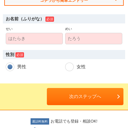
コチラから簡単エントリー
お名前（ふりがな）
せい
めい
人材派遣のしくみ・メリット
性別
テクノ・サービスってどんな会社？
男性
女性
お仕事の種類
登録会場への行き方
次のステップへ
サイトマップ
仕事情報配信メール登録
お電話でも登録・相談OK!
通話料無料
よくあるご質問