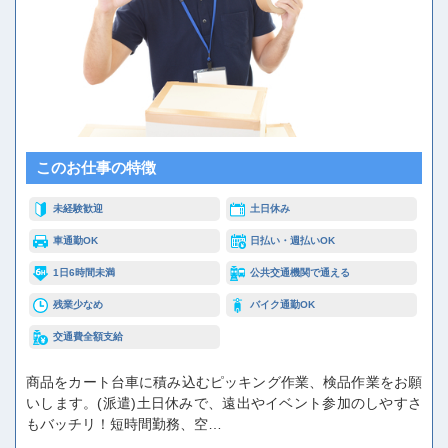
このお仕事の特徴
未経験歓迎
土日休み
車通勤OK
日払い・週払いOK
1日6時間未満
公共交通機関で通える
残業少なめ
バイク通勤OK
交通費全額支給
商品をカート台車に積み込むピッキング作業、検品作業をお願
いします。(派遣)土日休みで、遠出やイベント参加のしやすさ
もバッチリ！短時間勤務、空…