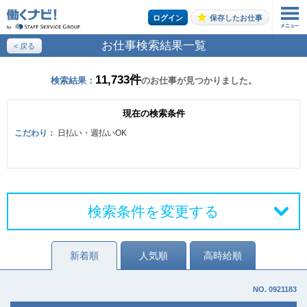
ログイン
保存したお仕事
お仕事検索結果一覧
< 戻る
お仕事の案内をご希望の方はこちら
11,733件
検索結果：
のお仕事が見つかりました。
エントリーする
現在の検索条件
こだわり：
日払い・週払いOK
トップページ
検索条件を変更する
新着順
人気順
高時給順
NO. 0921183