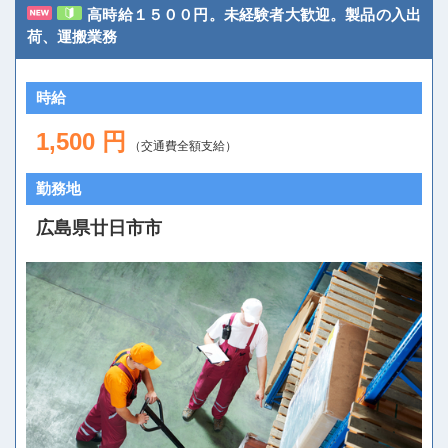
高時給１５００円。未経験者大歓迎。製品の入出
荷、運搬業務
時給
1,500 円
（交通費全額支給）
人材派遣のしくみ・メリット
勤務地
テクノ・サービスってどんな会社？
広島県廿日市市
お仕事の種類
登録会場への行き方
サイトマップ
仕事情報配信メール登録
よくあるご質問