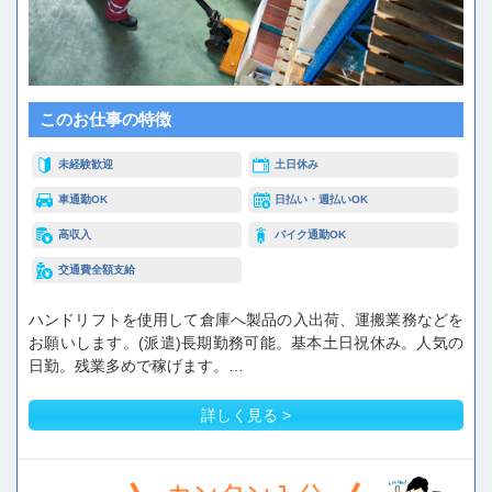
お問い合わせ
閉じる
このお仕事の特徴
未経験歓迎
土日休み
車通勤OK
日払い・週払いOK
高収入
バイク通勤OK
交通費全額支給
ハンドリフトを使用して倉庫へ製品の入出荷、運搬業務などを
お願いします。(派遣)長期勤務可能。基本土日祝休み。人気の
日勤。残業多めで稼げます。…
詳しく見る >